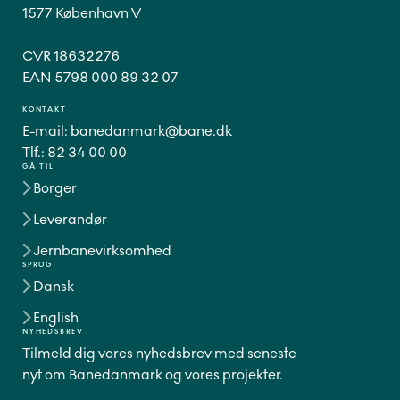
1577 København V
CVR 18632276
EAN 5798 000 89 32 07
KONTAKT
E-mail:
banedanmark@bane.dk
Tlf.:
82 34 00 00
GÅ TIL
Borger
Leverandør
Jernbanevirksomhed
SPROG
Dansk
English
NYHEDSBREV
Tilmeld dig vores nyhedsbrev med seneste
nyt om Banedanmark og vores projekter.