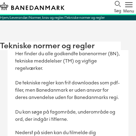
Søg
Menu
Hjem
Leverandør
Normer, krav og regler
Tekniske normer og regler
Tekniske normer og regler
Her finder du alle godkendte banenormer (BN),
tekniske meddelelser (TM) og vigtige
regelværker.
De tekniske regler kan frit downloades som pdf-
filer, men Banedanmark er uden ansvar for
deres anvendelse uden for Banedanmarks regi.
Du kan søge på fagområde, underområde og
ord, der indgår i titlerne.
Nederst på siden kan du tilmelde dig