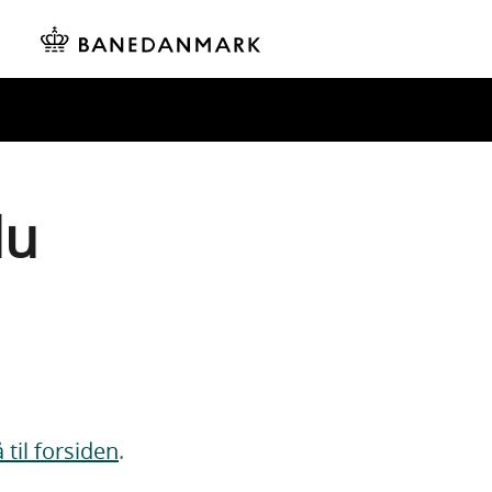
du
 til forsiden
.