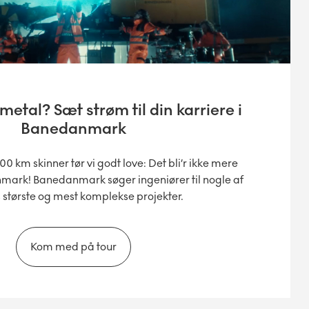
 metal? Sæt strøm til din karriere i
Banedanmark
 km skinner tør vi godt love: Det bli’r ikke mere
ark! Banedanmark søger ingeniører til nogle af
 største og mest komplekse projekter.
Kom med på tour