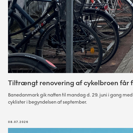
Tiltrængt renovering af cykelbroen får 
Banedanmark gik natten til mandag d. 29. juni i gang med d
cyklister i begyndelsen af september.
08.07.2026