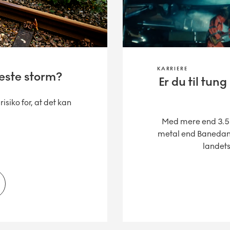
KARRIERE
æste storm?
Er du til tung
isiko for, at det kan
Med mere end 3.500
metal end Banedanm
landets