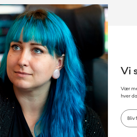
Vi 
Vær med
hver d
Bliv