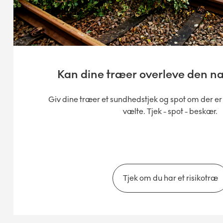
Kan dine træer overleve den n
Giv dine træer et sundhedstjek og spot om der er r
vælte. Tjek - spot - beskær.
Tjek om du har et risikotræ