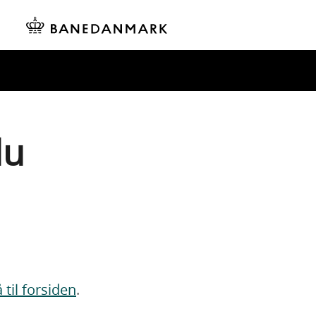
du
 til forsiden
.