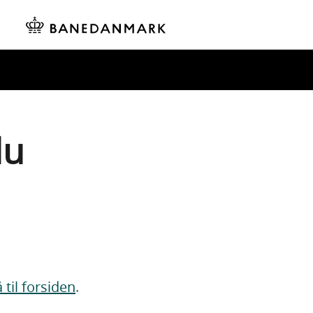
du
 til forsiden
.