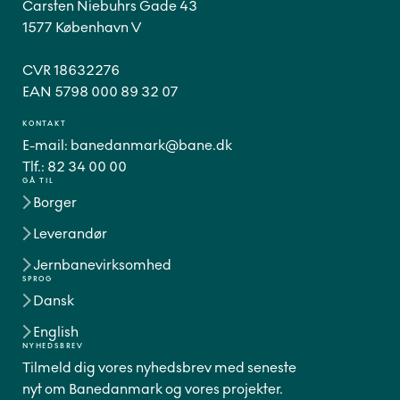
Carsten Niebuhrs Gade 43
1577 København V
CVR 18632276
EAN 5798 000 89 32 07
KONTAKT
E-mail:
banedanmark@bane.dk
Tlf.:
82 34 00 00
GÅ TIL
Borger
Leverandør
Jernbanevirksomhed
SPROG
Dansk
English
NYHEDSBREV
Tilmeld dig vores nyhedsbrev med seneste
nyt om Banedanmark og vores projekter.