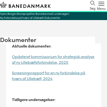
Søg
Menu
Hjem
Borger
Baneprojekter
Banedanmark undersøger
Ny forbindelse på tværs af Lillebælt
Dokumenter
Dokumenter
Aktuelle dokumenter:
Opdateret kommissorium for strategisk analyse
af ny Lillebæltsforbindelse, 2025
Screeningsrapport for en ny forbindelse på
tværs af Lillebælt, 2024
Tidligere undersøgelser: