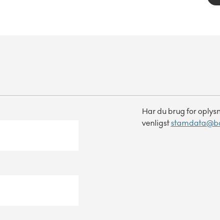
Har du brug for oplys
venligst
stamdata@b