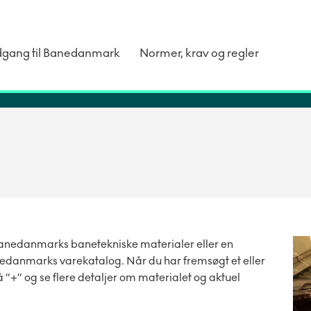
dgang til Banedanmark
Normer, krav og regler
Banedanmarks banetekniske materialer eller en
nedanmarks varekatalog. Når du har fremsøgt et eller
på ”+” og se flere detaljer om materialet og aktuel