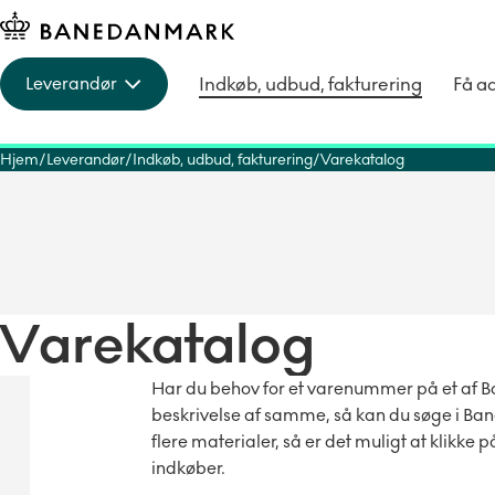
Indkøb, udbud, fakturering
Få a
Leverandør
Hjem
Leverandør
Indkøb, udbud, fakturering
Varekatalog
Varekatalog
Har du behov for et varenummer på et af 
beskrivelse af samme, så kan du søge i Ba
flere materialer, så er det muligt at klikke 
indkøber.