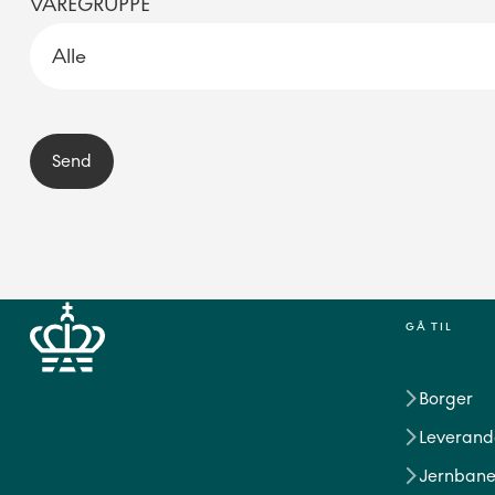
VAREGRUPPE
Send
GÅ TIL
Borger
Leverand
Jernbane