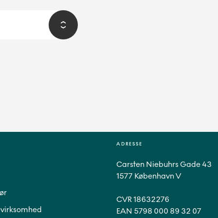
ADRESSE
Carsten Niebuhrs Gade 43
1577 København V
ør
CVR 18632276
virksomhed
EAN 5798 000 89 32 07