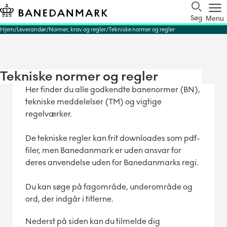
Søg
Menu
Hjem
Leverandør
Normer, krav og regler
Tekniske normer og regler
Tekniske normer og regler
Her finder du alle godkendte banenormer (BN),
tekniske meddelelser (TM) og vigtige
regelværker.
De tekniske regler kan frit downloades som pdf-
filer, men Banedanmark er uden ansvar for
deres anvendelse uden for Banedanmarks regi.
Du kan søge på fagområde, underområde og
ord, der indgår i titlerne.
Nederst på siden kan du tilmelde dig