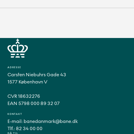
ADRESSE
Carsten Niebuhrs Gade 43
1577 København V
CVR 18632276
EAN 5798 000 89 32 07
KONTAKT
E-mail:
banedanmark@bane.dk
Tlf.:
82 34 00 00
GÅ TIL