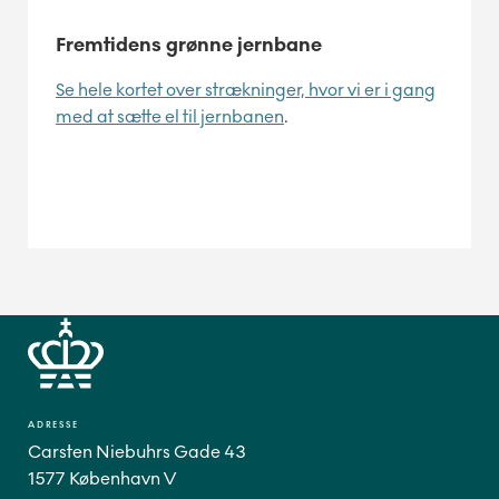
Fremtidens grønne jernbane
Se hele kortet over strækninger, hvor vi er i gang
med at sætte el til jernbanen
.
ADRESSE
Carsten Niebuhrs Gade 43
1577 København V