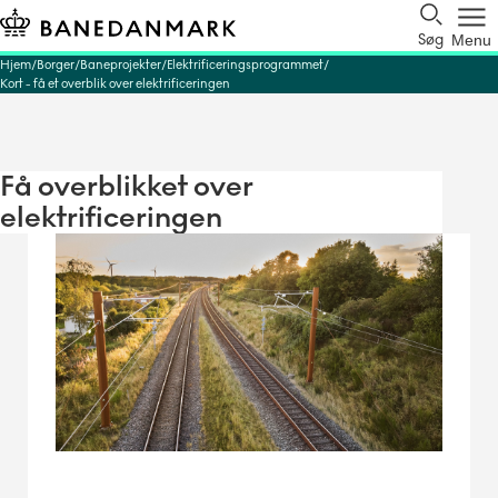
Søg
Menu
Hjem
Borger
Baneprojekter
Elektrificeringsprogrammet
Kort - få et overblik over elektrificeringen
Få overblikket over
elektrificeringen