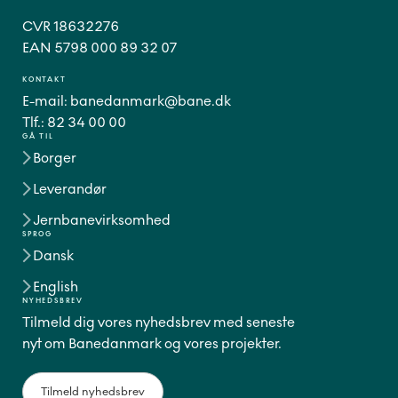
CVR 18632276
EAN 5798 000 89 32 07
KONTAKT
E-mail:
banedanmark@bane.dk
Tlf.:
82 34 00 00
GÅ TIL
Borger
Leverandør
Jernbanevirksomhed
SPROG
Dansk
English
NYHEDSBREV
Tilmeld dig vores nyhedsbrev med seneste
nyt om Banedanmark og vores projekter.
Tilmeld nyhedsbrev