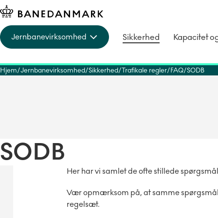
Sikkerhed
Kapacitet o
Jernbanevirksomhed
Hjem
Jernbanevirksomhed
Sikkerhed
Trafikale regler
FAQ
SODB
SODB
Her har vi samlet de ofte stillede spørgsmål 
Vær opmærksom på, at samme spørgsmål kan 
regelsæt.