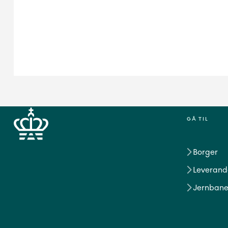
GÅ TIL
Borger
Leverand
Jernbane