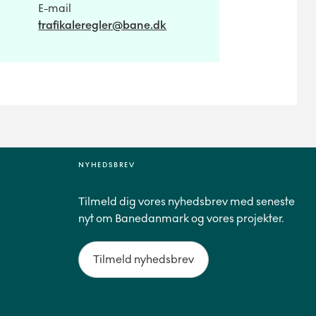
E-mail
trafikaleregler@bane.dk
NYHEDSBREV
Tilmeld dig vores nyhedsbrev med seneste
nyt om Banedanmark og vores projekter.
Tilmeld nyhedsbrev