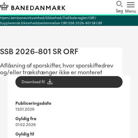
Søg
Menu
Hjem
Jernbanevirksomhed
Sikkerhed
Trafikale regler
ORF
Supplerende Sikkerhedsbestemmelser ORF
SSB 2026-801 SR ORF
SSB 2026-801 SR ORF
Aflåsning af sporskifter, hvor sporskiftedrev
og/eller trækstænger ikke er monteret
Download fil
Publiceringsdato
13.01.2026
Gyldig fra
01.02.2026
Gyldig til