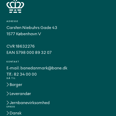
ADRESSE
Carsten Niebuhrs Gade 43
1577 København V
CVR 18632276
EAN 5798 000 89 32 07
KONTAKT
E-mail:
banedanmark@bane.dk
Tlf.:
82 34 00 00
GÅ TIL
Borger
Leverandør
Jernbanevirksomhed
SPROG
Dansk