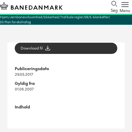
Søg
Menu
Hjem
Jernbanevirksomhed
Sikkerhed
Trafikale regler
SR
S-blanketter
S5 Plan for ekstratog
Download fil
Publiceringsdato
29.05.2017
Gyldig fra
01.06.2007
Indhold