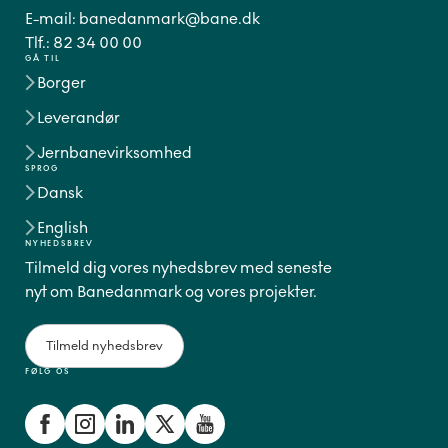
E-mail:
banedanmark@bane.dk
Tlf.:
82 34 00 00
GÅ TIL
Borger
Leverandør
Jernbanevirksomhed
SPROG
Dansk
English
NYHEDSBREV
Tilmeld dig vores nyhedsbrev med seneste
nyt om Banedanmark og vores projekter.
Tilmeld nyhedsbrev
FØLG OS