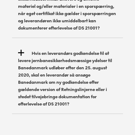
rullende materiel udenfor
materiel og/eller materialer i en sporspærring,
sporspærringer, hvor fremføringen
når eget certifikat ikke gælder i sporspærringen
foregår på leverandørens eget
og leverandøren ikke umiddelbart kan
sikkerhedscertifikat.
dokumenterer efterlevelse af DS 21001?
Fremføring af rullende materiel
udenfor sporspærring
Hvis en leverandørs godkendelse til at
levere jernbanesikkerhedsmæssige ydelser til
Banedanmark udløber efter den 25. august
2020, skal en leverandør så ansøge
Banedanmark om ny godkendelse efter
gældende version af Retningslinjerne eller i
stedet tilvejebringe dokumentation for
efterlevelse af DS 21001?
Fremføring af rullende materiel udenfor
sporspærringer.