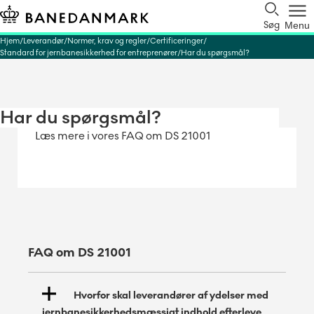
Søg
Menu
Hjem
Leverandør
Normer, krav og regler
Certificeringer
Standard for jernbanesikkerhed for entreprenører
Har du spørgsmål?
Har du spørgsmål?
Læs mere i vores FAQ om DS 21001
FAQ om DS 21001
Hvorfor skal leverandører af ydelser med
jernbanesikkerhedsmæssigt indhold efterleve