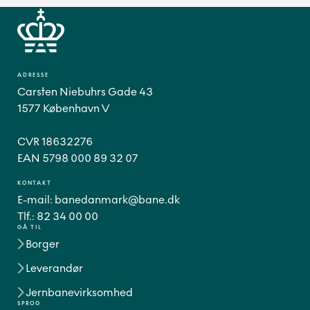
ADRESSE
Carsten Niebuhrs Gade 43
1577 København V
CVR 18632276
EAN 5798 000 89 32 07
KONTAKT
E-mail:
banedanmark@bane.dk
Tlf.:
82 34 00 00
GÅ TIL
Borger
Leverandør
Jernbanevirksomhed
SPROG