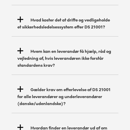
branchekoder
BD07
Hvad koster det at drifte og vedligeholde
et sikkerhedsledelsessystem efter DS 21001?
Hvem kan en leverandør få hjælp, råd og
vejledning af, hvis leverandøren ikke forstår
standardens krav?
DANAK
Gælder krav om efterlevelse af DS 21001
for alle leverandører og underleverandører
DANAK
(danske/udenlandske)?
NACE-koden.
Hvordan finder en leverandør ud af om