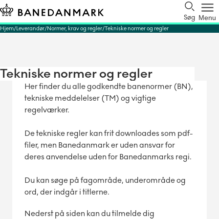
Søg
Menu
Hjem
Leverandør
Normer, krav og regler
Tekniske normer og regler
Tekniske normer og regler
Her finder du alle godkendte banenormer (BN),
tekniske meddelelser (TM) og vigtige
regelværker.
De tekniske regler kan frit downloades som pdf-
filer, men Banedanmark er uden ansvar for
deres anvendelse uden for Banedanmarks regi.
Du kan søge på fagområde, underområde og
ord, der indgår i titlerne.
Nederst på siden kan du tilmelde dig