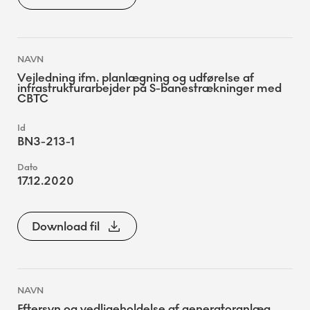
Vejledning ifm. planlægning og udførelse af
infrastrukturarbejder på S-banestrækninger med
CBTC
BN3-213-1
17.12.2020
Download fil
Eftersyn og vedligeholdelse af generatoranlæg