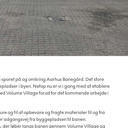
 sporet på og omkring Aarhus Banegård. Det store
epladser i byen. Netop nu er vi i gang med at etablere
d Volume Village forud for det kommende arbejde i
 og til at opbevare og fragte materialer til og fra
ker adgangsvej fra byggepladsen til banen.
, der løber langs banen gennem Volume Village og