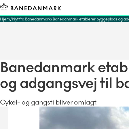
Hjem
Nyt fra Banedanmark
Banedanmark etablerer byggeplads og adg
Banedanmark etabl
og adgangsvej til 
Cykel- og gangsti bliver omlagt.