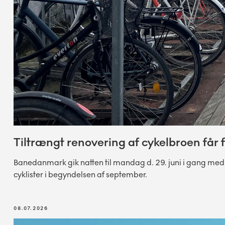
Tiltrængt renovering af cykelbroen får 
Banedanmark gik natten til mandag d. 29. juni i gang med d
cyklister i begyndelsen af september.
08.07.2026