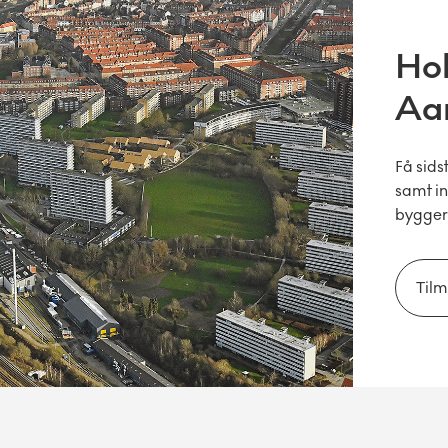
Hol
Aa
Få sid
samt in
byggeri
Tilm