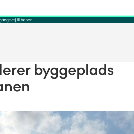
angsvej til banen
erer byggeplads
banen