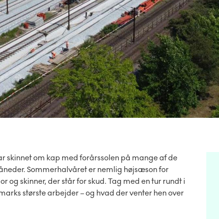
r skinnet om kap med forårssolen på mange af de
åneder. Sommerhalvåret er nemlig højsæson for
spor og skinner, der står for skud. Tag med en tur rundt i
marks største arbejder – og hvad der venter hen over