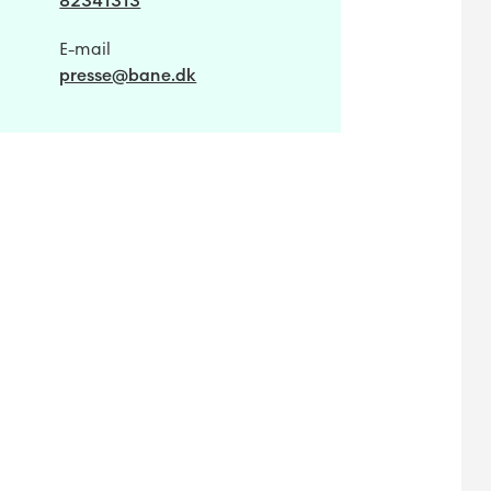
82341313
E-mail
presse@bane.dk