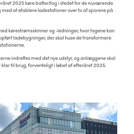
eråret 2025 køre batteritog i stedet for de nuværende
 med at etablere ladestationer over to af sporene på
er med kørestrømsskinner og -ledninger, hvor togene kan
 opført ladebygninger, der skal huse de transformere
estationerne.
ne indrettes med det nye udstyr, og anlæggene skal
ar til brug, forventeligt i løbet af efteråret 2025.