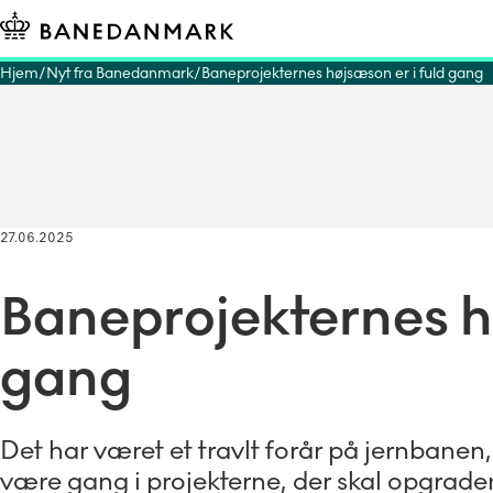
Hjem
Nyt fra Banedanmark
Baneprojekternes højsæson er i fuld gang
27.06.2025
Baneprojekternes hø
gang
Det har været et travlt forår på jernbane
være gang i projekterne, der skal opgrade