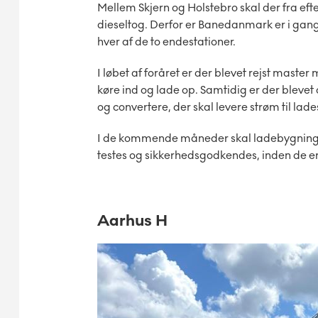
Mellem Skjern og Holstebro skal der fra eft
dieseltog. Derfor er Banedanmark er i gang
hver af de to endestationer.
I løbet af foråret er der blevet rejst mast
køre ind og lade op. Samtidig er der blevet
og convertere, der skal levere strøm til lad
I de kommende måneder skal ladebygninger
testes og sikkerhedsgodkendes, inden de er kl
Aarhus H