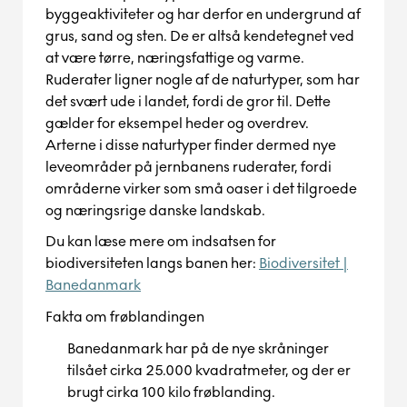
byggeaktiviteter og har derfor en undergrund af
grus, sand og sten. De
er
altså
kendetegnet ved
at være tørre, næringsfattige og varme.
R
uderater
ligner
nogle af
de naturtyper, som har
det svært ude i landet, fordi de gror til. Dette
gælder f
or eksempel
heder og overdrev.
Arterne i disse naturtyper finder dermed nye
leveområder på jernbanens ruderater, fordi
områderne virker som små oaser i det tilgroede
og næringsrige danske landskab.
Du kan læse
mere om indsatsen for
biodiversiteten langs banen her:
Biodiversitet |
Banedanmark
Fakta om
frøblandingen
Banedanmark har på de nye skråninger
tilsået cirka 25.000 kvadratmeter, og der er
brugt cirka 100 kilo frøblanding.