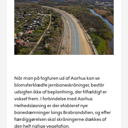
Når man på togturen ud af Aarhus kan se
blomsterklædte jernbaneskråninger, består
udsigten ikke af beplantning, der
tilfældigt
er
vokset frem.
I forbindelse med Aarhus
Helhedsløsning er der etableret nye
banedæmninger langs B
ra
brandstien, og efter
færdiggørelsen
skal skråningerne dækkes af
den
helt
rigtige vegetation.