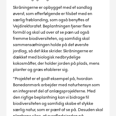
Skråningerne er opbygget med et sandlag
øverst, som efterfølgende er tilsået med en
særlig frøblanding, som også benyttes af
Vejdirektoratet. Beplantningen tjener flere
formål og skal ud over at se pæn ud også
fremme biodiversitet
en
, og samtidig skal
sammensætningen holde på
det øverste
jord
lag
, så de
t
ikke skrider.
Skråningerne er
dækket med biolo
g
isk nedbrydelige
kokosmåtter, der holder jorden på plads, mens
planter og græs etablerer sig.
”Projektet er et godt eksempel på, hvordan
Banedanmark arbejder med naturhensyn som
en integreret del af anlægsprojekterne. Med
den rigtige beplantning kan vi bidrage til
biodiversiteten og samtidig skabe et stykke
særlig natur, som er pænt at se på. Desuden skal
planterne sikre, at
overflade
jorden
på