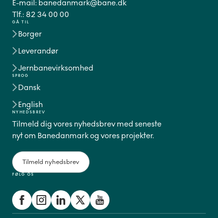
E-mail:
banedanmark@bane.dk
Tlf.:
82 34 00 00
GÅ TIL
Borger
Leverandør
Jernbanevirksomhed
SPROG
Dansk
English
NYHEDSBREV
Tilmeld dig vores nyhedsbrev med seneste
nyt om Banedanmark og vores projekter.
Tilmeld nyhedsbrev
FØLG OS