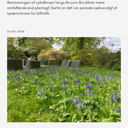
Renoveringen af cykelbroen langs Bruuns Bro bliver mere
omfattende end planlagt. Derfor er det i en periode nødvendigt at
spærre broen for biltrafik.
24.06.2026