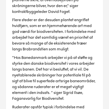
skråningerne bliver
,
hvor den er,” siger
kontrakt
byggeleder David Foget.
Flere steder er der desuden plantet engriflet
hvidtjørn, som er en hjemmehørende art med
god
værdi for biodiversiteten.
I forbindelse med
arbejdet har det samtidig været en prioritet at
bevare så mange af de eksisterende træer
langs
Brabrand
stien som muligt.
”Hos Banedanmark
arbejder vi på
at
støtte og
styrke den danske biodiversitet
i vores arbejder
langs banen
. Det har vi besluttet
,
at vi vil
.
De
nyetablerede skråninger har potentiale til på
sigt at blive til
super
fede artsrige
baneområder
,
og
sådanne ruderater
er et meget vigtigt
element i den indsats.
” siger Sigrid Ilsøe,
Fagansvarlig for Biodiversitet.
Ruderater
opstår typisk i forbindelse med