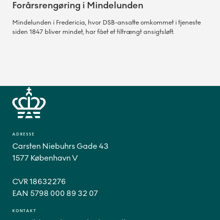
Forårsrengøring i Mindelunden
Mindelunden i Fredericia, hvor DSB-ansatte omkommet i tjeneste
siden 1847 bliver mindet, har fået et tiltrængt ansigtsløft.
ADRESSE
Carsten Niebuhrs Gade 43
1577 København V
CVR 18632276
EAN 5798 000 89 32 07
KONTAKT