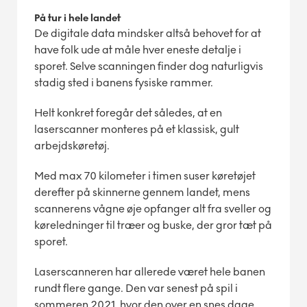
På tur i hele landet
De digitale data mindsker altså behovet for at
have folk ude at måle hver eneste detalje i
sporet. Selve scanningen finder dog naturligvis
stadig sted i banens fysiske rammer.
Helt konkret foregår det således, at en
laserscanner monteres på et klassisk, gult
arbejdskøretøj.
Med max 70 kilometer i timen suser køretøjet
derefter på skinnerne gennem landet, mens
scannerens vågne øje opfanger alt fra sveller og
køreledninger til træer og buske, der gror tæt på
sporet.
Laserscanneren har allerede været hele banen
rundt flere gange. Den var senest på spil i
sommeren 2021, hvor den over en snes dage