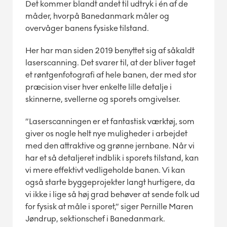
Det kommer blandt andet til udtryk i én af de
måder, hvorpå Banedanmark måler og
overvåger banens fysiske tilstand.
Her har man siden 2019 benyttet sig af såkaldt
laserscanning. Det svarer til, at der bliver taget
et røntgenfotografi af hele banen, der med stor
præcision viser hver enkelte lille detalje i
skinnerne, svellerne og sporets omgivelser.
”Laserscanningen er et fantastisk værktøj, som
giver os nogle helt nye muligheder i arbejdet
med den attraktive og grønne jernbane. Når vi
har et så detaljeret indblik i sporets tilstand, kan
vi mere effektivt vedligeholde banen. Vi kan
også starte byggeprojekter langt hurtigere, da
vi ikke i lige så høj grad behøver at sende folk ud
for fysisk at måle i sporet,” siger Pernille Maren
Jøndrup, sektionschef i Banedanmark.