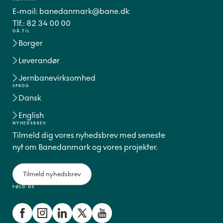
E-mail:
banedanmark@bane.dk
Tlf.:
82 34 00 00
GÅ TIL
Borger
Leverandør
Jernbanevirksomhed
SPROG
Dansk
English
NYHEDSBREV
Tilmeld dig vores nyhedsbrev med seneste
nyt om Banedanmark og vores projekter.
Tilmeld nyhedsbrev
FØLG OS