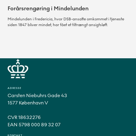
Forårsrengøring i Mindelunden
Mindelunden i Fredericia, hvor DSB-ansatte omkommet i tjeneste
siden 1847 bliver mindet, har fået et tiltrængt ansigtsløft.
ADRESSE
Carsten Niebuhrs Gade 43
1577 København V
CVR 18632276
EAN 5798 000 89 32 07
KONTAKT