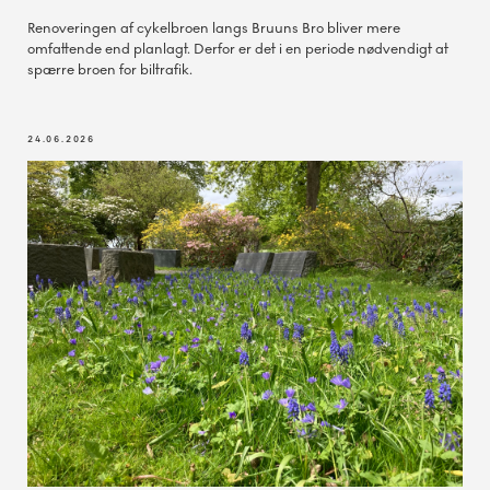
Renoveringen af cykelbroen langs Bruuns Bro bliver mere
omfattende end planlagt. Derfor er det i en periode nødvendigt at
spærre broen for biltrafik.
24.06.2026