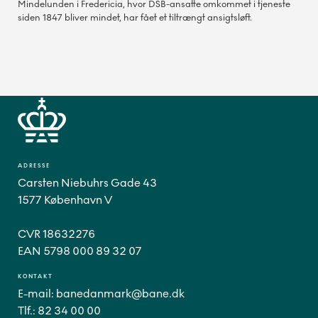
Mindelunden i Fredericia, hvor DSB-ansatte omkommet i tjeneste
siden 1847 bliver mindet, har fået et tiltrængt ansigtsløft.
ADRESSE
Carsten Niebuhrs Gade 43
1577 København V
CVR 18632276
EAN 5798 000 89 32 07
KONTAKT
E-mail:
banedanmark@bane.dk
Tlf.:
82 34 00 00