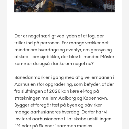
Der er noget særligt ved lyden af et tog, der
triller ind på perronen. For mange vækker det
minder om hverdage og eventyr, om gensyn og
afsked – om øjeblikke, der blev til minder. Måske
kommer du også i tanke om noget nu?
Banedanmark er i gang med at give jernbanen i
Aarhus en stor opgradering, som betyder, at der
fra slutningen af 2026 kan køre el-tog på
strækningen mellem Aalborg og København.
Byggeriet foregår tæt på byen og påvirker
mange aarhusianeres hverdag. Derfor har vi
inviteret aarhusianerne til at skabe udstillingen
”Minder på Skinner” sammen med os.