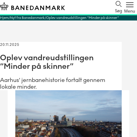
Søg
Menu
Hjem
Nyt fra Banedanmark
Oplev vandreudstillingen “Minder på skinner”
20.11.2025
Oplev vandreudstillingen
“Minder på skinner”
Aarhus’ jernbanehistorie fortalt gennem
lokale minder.