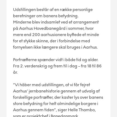
Udstillingen består af en række personlige
beretninger om banens betydning.
Minderne blev indsamlet ved et arrangement
på Aarhus Hovedbanegård i sommer, hvor
mere end 200 aarhusianere byttede et minde
for et stykke skinne, der i forbindelse med
fornyelsen ikke længere skal bruges i Aarhus.
Portrætterne spænder vidt i både tid og alder.
Fra 2. verdenskrig og frem til i dag – fra 18 til 86
år.
”Vi håber med udstillingen, at vi får fejret
Aarhus’ jernbanehistorie gennem et udvalg af
forskellige portrætter, der kaster lys over banens
store betydning for helt almindelige borgere i
Aarhus gennem tiden”, siger Helle Thambo,
som er projektchef i Banedanmark.