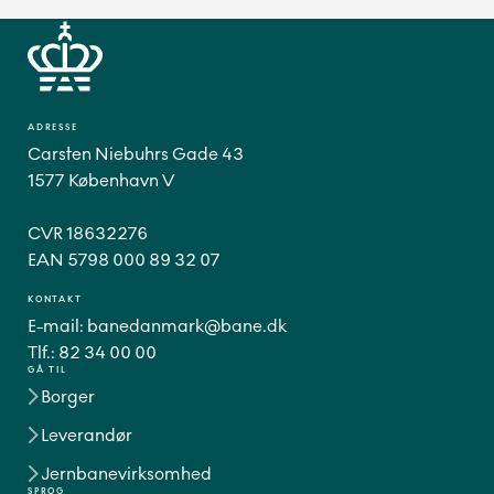
ADRESSE
Carsten Niebuhrs Gade 43
1577 København V
CVR 18632276
EAN 5798 000 89 32 07
KONTAKT
E-mail:
banedanmark@bane.dk
Tlf.:
82 34 00 00
GÅ TIL
Borger
Leverandør
Jernbanevirksomhed
SPROG