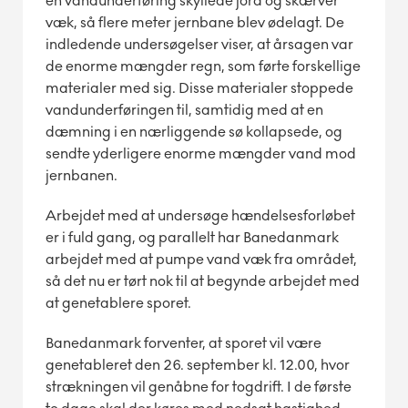
en vandunderføring skyllede jord og skærver
væk, så flere meter jernbane blev ødelagt. De
indledende undersøgelser viser, at årsagen var
de enorme mængder regn, som førte forskellige
materialer med sig. Disse materialer stoppede
vandunderføringen til, samtidig med at en
dæmning i en nærliggende sø kollapsede, og
sendte yderligere enorme mængder vand mod
jernbanen.
Arbejdet med at undersøge hændelsesforløbet
er i fuld gang, og parallelt har Banedanmark
arbejdet med at pumpe vand væk fra området,
så det nu er tørt nok til at begynde arbejdet med
at genetablere sporet.
Banedanmark forventer, at sporet vil være
genetableret den 26. september kl. 12.00, hvor
strækningen vil genåbne for togdrift. I de første