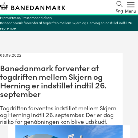
Søg
Menu
Hjem
Presse
Pressemeddelelser
Banedanmark forventer at togdriften mellem Skjern og Herning er indstillet indtil 26.
september
08.09.2022
Banedanmark forventer at
togdriften mellem Skjern og
Herning er indstillet indtil 26.
september
Togdriften forventes indstillet mellem Skjern
og Herning indtil 26. september. Der er dog
risiko for genåbningen kan blive udskudt.