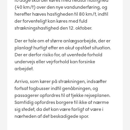
to dage skal der køres med nedsat hastighed
(40 km/t) over den nye vandunderføring, og
herefter hæves hastigheden til 80 km/t, indtil
der forventeligt kan køres med fuld
strækningshastighed den 12. oktober.
Der er tale om et større anlægsarbejde, der er
planlagt hurtigt efter en akut opstået situation.
Der er derfor risiko for, at uventede forhold
undervejs eller vejrforhold kan forsinke
arbejdet.
Arriva, som kører på strækningen, indsætter
fortsat togbusser indtil genåbningen, og
passagerer opfordres til at tjekke rejseplanen.
Samtidig opfordres borgere til ikke at nærme
sig stedet, da det kan være farligt at være i
nærheden af det beskadigede spor.