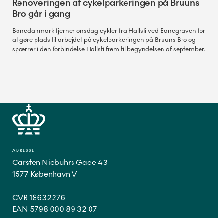
Renoveringen af cykelparkeringen på Bruuns
Bro går i gang
Banedanmark fjerner onsdag cykler fra Hallsti ved Banegraven for
at gøre plads til arbejdet på cykelparkeringen på Bruuns Bro og
spærrer i den forbindelse Hallsti frem til begyndelsen af september.
ADRESSE
Carsten Niebuhrs Gade 43
1577 København V
CVR 18632276
EAN 5798 000 89 32 07