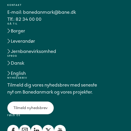
KONTAKT
E-mail:
banedanmark@bane.dk
Tlf.:
82 34 00 00
GÅ TIL
Borger
Leverandør
Jernbanevirksomhed
SPROG
Dansk
English
NYHEDSBREV
Tilmeld dig vores nyhedsbrev med seneste
nyt om Banedanmark og vores projekter.
Tilmeld nyhedsbrev
FØLG OS