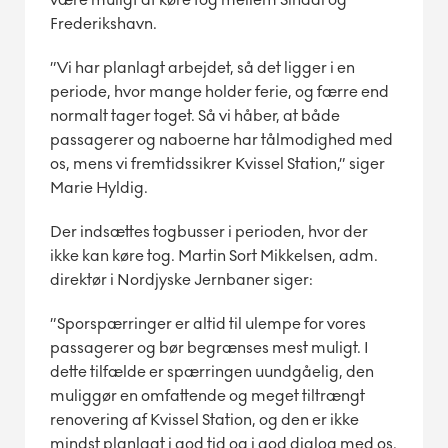
Frederikshavn.
”Vi har planlagt arbejdet, så det ligger i en
periode, hvor mange holder ferie, og færre end
normalt tager toget. Så vi håber, at både
passagerer og naboerne har tålmodighed med
os, mens vi fremtidssikrer Kvissel Station,” siger
Marie Hyldig.
Der indsættes togbusser i perioden, hvor der
ikke kan køre tog. Martin Sort Mikkelsen, adm.
direktør i Nordjyske Jernbaner siger:
”Sporspærringer er altid til ulempe for vores
passagerer og bør begrænses mest muligt. I
dette tilfælde er spærringen uundgåelig, den
muliggør en omfattende og meget tiltrængt
renovering af Kvissel Station, og den er ikke
mindst planlagt i god tid og i god dialog med os.