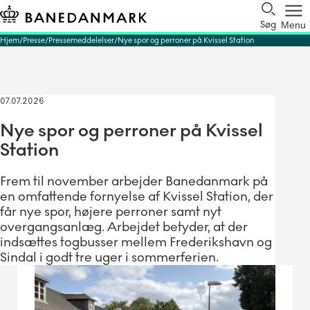
Søg
Menu
Hjem
Presse
Pressemeddelelser
Nye spor og perroner på Kvissel Station
07.07.2026
Nye spor og perroner på Kvissel
Station
Frem til november arbejder Banedanmark på
en omfattende fornyelse af Kvissel Station, der
får nye spor, højere perroner samt nyt
overgangsanlæg. Arbejdet betyder, at der
indsættes togbusser mellem Frederikshavn og
Sindal i godt tre uger i sommerferien.