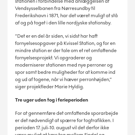
stationen i forbindelse med anlæggelsen af
Vendsysselbanen fra Nørresundby til
Frederikshavn i 1871, har det været muligt at stå
af og på toget i den lille nordjyske stationsby.
”Det er en del år siden, vi sidst har haft
fornyelsesopgaver på Kvissel Station, og for en
mindre station er der tale om et ret omfattende
fornyelsesprojekt. Vi opgraderer og
moderniserer stationen med nye perroner og
spor samt bedre muligheder for at komme ind
og ud af togene, når vi hæver perronhøjden,”
siger projektleder Marie Hyldig.
Tre uger uden tog i ferieperioden
For at gennemføre det omfattende sporarbejde
er det nødvendigt at spærre for togtrafikken. I
perioden 17. juli-10. august vil det derfor ikke
være muligt at køre tog mellem Sindal og