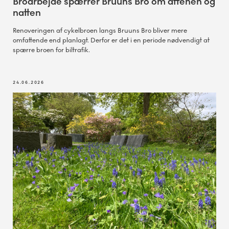
Broarbejde spærrer Bruuns Bro om aftenen og
natten
Renoveringen af cykelbroen langs Bruuns Bro bliver mere
omfattende end planlagt. Derfor er det i en periode nødvendigt at
spærre broen for biltrafik.
24.06.2026