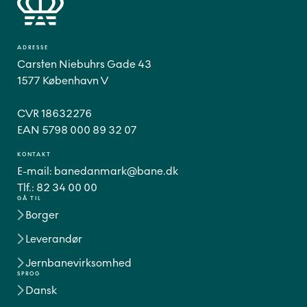
ADRESSE
Carsten Niebuhrs Gade 43
1577 København V
CVR 18632276
EAN 5798 000 89 32 07
KONTAKT
E-mail:
banedanmark@bane.dk
Tlf.:
82 34 00 00
GÅ TIL
Borger
Leverandør
Jernbanevirksomhed
SPROG
Dansk