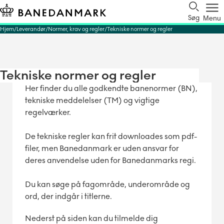
Søg
Menu
Hjem
Leverandør
Normer, krav og regler
Tekniske normer og regler
Tekniske normer og regler
Her finder du alle godkendte banenormer (BN),
tekniske meddelelser (TM) og vigtige
regelværker.
De tekniske regler kan frit downloades som pdf-
filer, men Banedanmark er uden ansvar for
deres anvendelse uden for Banedanmarks regi.
Du kan søge på fagområde, underområde og
ord, der indgår i titlerne.
Nederst på siden kan du tilmelde dig