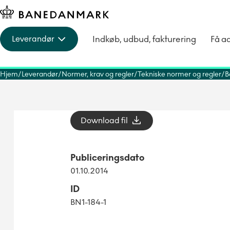
Indkøb, udbud, fakturering
Få a
Leverandør
Hjem
Leverandør
Normer, krav og regler
Tekniske normer og regler
B
Download fil
Publiceringsdato
01.10.2014
ID
BN1-184-1