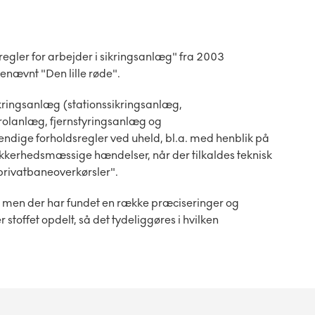
regler for arbejder i sikringsanlæg" fra 2003
nævnt "Den lille røde".
sikringsanlæg (stationssikringsanlæg,
rolanlæg, fjernstyringsanlæg og
ndige forholdsregler ved uheld, bl.a. med henblik på
ikkerhedsmæssige hændelser, når der tilkaldes teknisk
rivatbaneoverkørsler".
, men der har fundet en række præciseringer og
toffet opdelt, så det tydeliggøres i hvilken