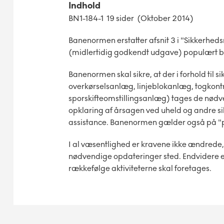
Indhold
BN1-184-1 19 sider (Oktober 2014)
Banenormen erstatter afsnit 3 i "Sikkerheds
(midlertidig godkendt udgave) populært be
Banenormen skal sikre, at der i forhold til 
overkørselsanlæg, linjeblokanlæg, togkont
sporskifteomstillingsanlæg) tages de nødve
opklaring af årsagen ved uheld og andre s
assistance. Banenormen gælder også på "p
I al væsentlighed er kravene ikke ændrede
nødvendige opdateringer sted. Endvidere er s
rækkefølge aktiviteterne skal foretages.