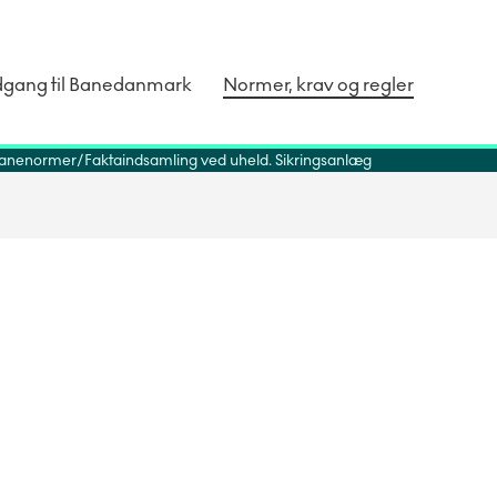
dgang til Banedanmark
Normer, krav og regler
anenormer
Faktaindsamling ved uheld. Sikringsanlæg