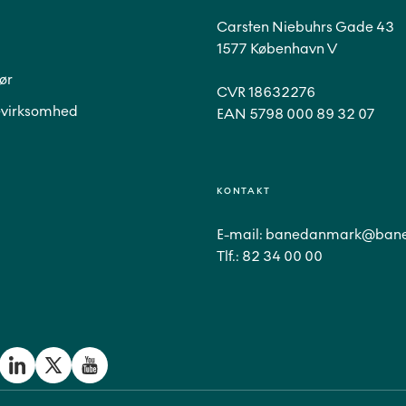
Carsten Niebuhrs Gade 43
1577 København V
ør
CVR 18632276
virksomhed
EAN 5798 000 89 32 07
KONTAKT
E-mail:
banedanmark@bane
Tlf.:
82 34 00 00