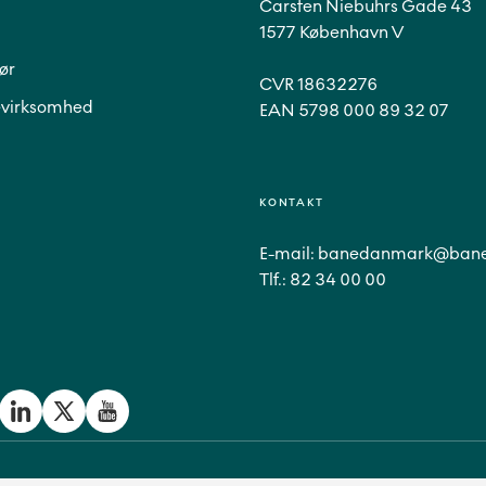
Carsten Niebuhrs Gade 43
1577 København V
ør
CVR 18632276
virksomhed
EAN 5798 000 89 32 07
KONTAKT
E-mail:
banedanmark@bane
Tlf.:
82 34 00 00