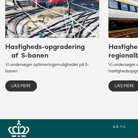
Læs mere
Opgradering af Horsens
Station
Læs mere
Hastigheds-opgradering
Hastighe
af S-banen
regional
Vi undersøger optimeringsmuligheder på S-
Vi undersøger 
banen
hastighedsopgr
LÆS MERE
LÆS MERE
GÅ TIL