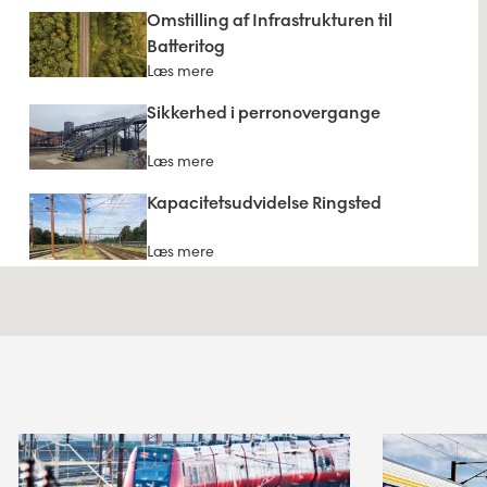
Omstilling af Infrastrukturen til
Batteritog
Læs mere
Sikkerhed i perronovergange
Læs mere
Kapacitetsudvidelse Ringsted
Læs mere
Forenkling af Københavns
Hovedbanegård
Læs mere
Ny forbindelse på tværs af
Lillebælt
Læs mere
Ny bane Aarhus-Silkeborg