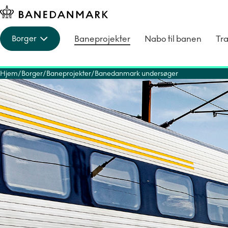
Baneprojekter
Nabo til banen
Tra
Borger
Hjem
Borger
Baneprojekter
Banedanmark undersøger