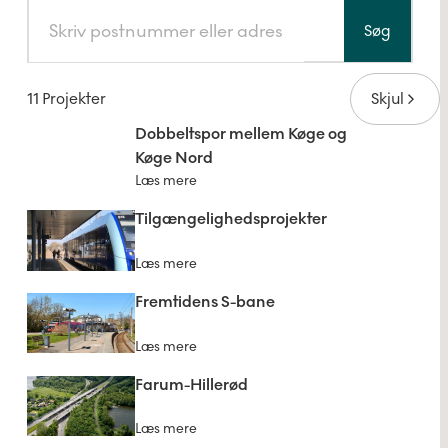
Søg
11 Projekter
Skjul
Dobbeltspor mellem Køge og
Køge Nord
Læs mere
Tilgængelighedsprojekter
Læs mere
Fremtidens S-bane
Læs mere
Farum-Hillerød
Læs mere