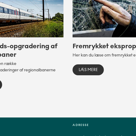
ds-opgradering af
Fremrykket eksprop
baner
Her kan du læse om fremrykket e
en række
LÆS MERE
aderinger af regionalbanerne
ADRESSE