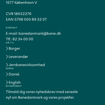
1577 København V
CVR 18632276
EAN 5798 000 89 32 07
KONTAKT
E-mail:
banedanmark@bane.dk
Tlf.:
82 34 00 00
GÅ TIL
Borger
Leverandør
Jernbanevirksomhed
SPROG
Dansk
English
NYHEDSBREV
Tilmeld dig vores nyhedsbrev med seneste
nyt om Banedanmark og vores projekter.