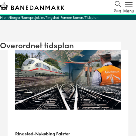
Søg
Menu
Hjem
Borger
Baneprojekter
Ringsted-Femern Banen
Tidsplan
Overordnet tidsplan
Ringsted-Nykøbing Falster