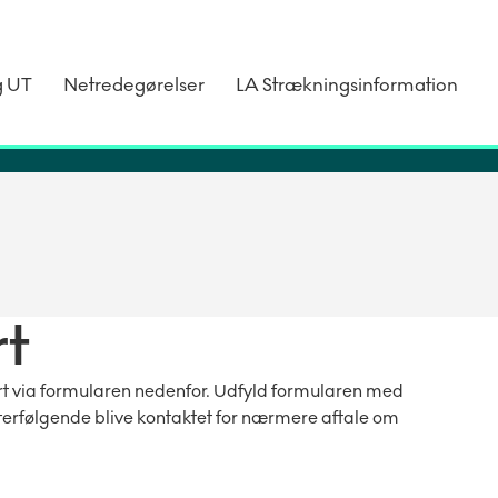
g UT
Netredegørelser
LA Strækningsinformation
rt
t via formularen nedenfor. Udfyld formularen med
efterfølgende blive kontaktet for nærmere aftale om