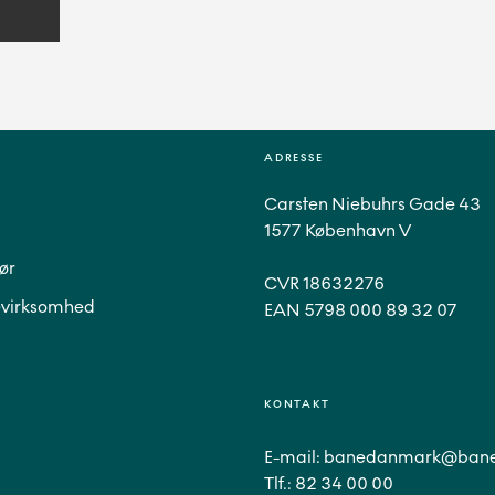
ADRESSE
Carsten Niebuhrs Gade 43
1577 København V
ør
CVR 18632276
virksomhed
EAN 5798 000 89 32 07
KONTAKT
E-mail:
banedanmark@bane
Tlf.:
82 34 00 00