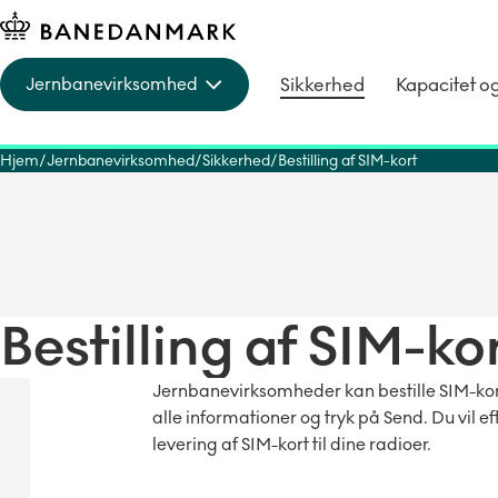
Sikkerhed
Kapacitet o
Jernbanevirksomhed
Hjem
Jernbanevirksomhed
Sikkerhed
Bestilling af SIM-kort
Bestilling af SIM-ko
Jernbanevirksomheder kan bestille SIM-kor
alle informationer og tryk på Send. Du vil 
levering af SIM-kort til dine radioer.