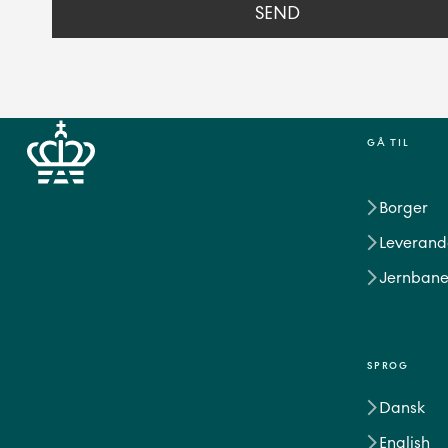
GÅ TIL
Borger
Leverand
Jernbane
SPROG
Dansk
English