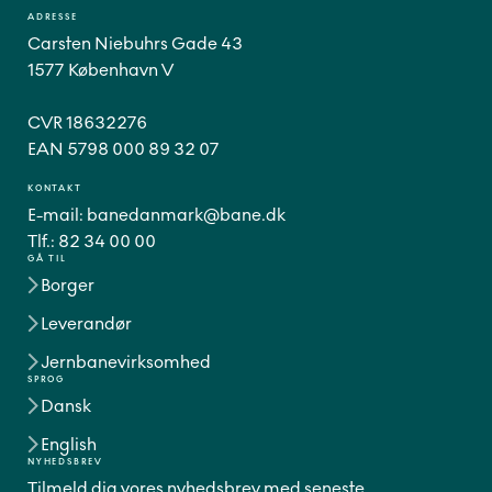
ADRESSE
Carsten Niebuhrs Gade 43
1577 København V
CVR 18632276
EAN 5798 000 89 32 07
KONTAKT
E-mail:
banedanmark@bane.dk
Tlf.:
82 34 00 00
GÅ TIL
Borger
Leverandør
Jernbanevirksomhed
SPROG
Dansk
English
NYHEDSBREV
Tilmeld dig vores nyhedsbrev med seneste