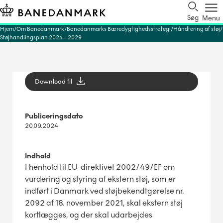
Søg
Menu
Hjem
Om Banedanmark
Banedanmarks Bæredygtighedsstrategi
Håndtering af støj
Støjhandlingsplan 2024 – 2029
Download fil
Publiceringsdato
20.09.2024
Indhold
I henhold til EU-direktivet 2002/49/EF om
vurdering og styring af ekstern støj, som er
indført i Danmark ved støjbekendtgørelse nr.
2092 af 18. november 2021, skal ekstern støj
kortlægges, og der skal udarbejdes