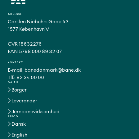
ADRESSE
Carsten Niebuhrs Gade 43
1577 København V
CVR 18632276
EAN 5798 000 89 32 07
KONTAKT
E-mail:
banedanmark@bane.dk
Tlf.:
82 34 00 00
GÅ TIL
Borger
Leverandør
Jernbanevirksomhed
SPROG
Dansk
English