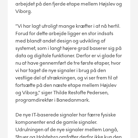
arbejdet på den fjerde etape mellem Højslev og
Viborg.
”Vi har lagt utroligt mange kræfter i at nå hertil.
Forud for dette arbejde ligger en stor indsats
med blandt andet design og udvikling af
systemet, som i langt højere grad baserer sig på
data og digitale funktioner. Derfor er vi glade for
nu at have gennemført de tre første etaper, hvor
vi har taget de nye signaler i brug på den
vestlige del af strækningen, og vi ser frem til at
fortsætte på den næste etape mellem Højslev
og Viborg,” siger Thilde Restofte Pedersen,
programdirektør i Banedanmark.
De nye IT-baserede signaler har færre fysiske
komponenter end de gamle signaler.
Udrulningen af de nye signaler mellem Langå,
Struer og Holstebro omfatter derfor ikke kun den