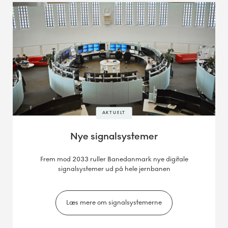
AKTUELT
Nye signalsystemer
Frem mod 2033 ruller Banedanmark nye digitale
signalsystemer ud på hele jernbanen
Læs mere om signalsystemerne