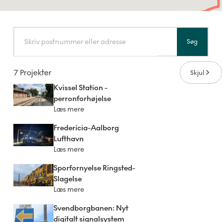
Søg
7 Projekter
Skjul
Kvissel Station -
perronforhøjelse
Læs mere
Fredericia-Aalborg
Lufthavn
Læs mere
Sporfornyelse Ringsted-
Slagelse
Læs mere
Svendborgbanen: Nyt
digitalt signalsystem