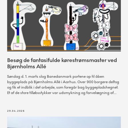
Besøg de fantasifulde kørestrømsmaster ved
Bjørnholms Allé
Søndag d. 1. marts slog Banedanmark portene op til åben
byggeplads på Bjørnholms Allé i Aarhus. Over 900 borgere deltog
og fik et indblik i det arbejde, som foregår bag byggepladshegnet.
Et af de store tilløbsstykker var udsmykning og farvelægning af
kørestrømsmaster, der nu kan opleves på byggepladshegnet.
29.04.2026