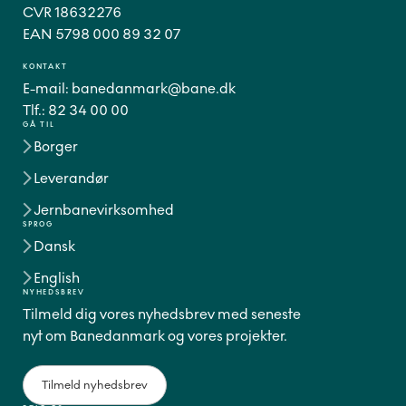
CVR 18632276
EAN 5798 000 89 32 07
KONTAKT
E-mail:
banedanmark@bane.dk
Tlf.:
82 34 00 00
GÅ TIL
Borger
Leverandør
Jernbanevirksomhed
SPROG
Dansk
English
NYHEDSBREV
Tilmeld dig vores nyhedsbrev med seneste
nyt om Banedanmark og vores projekter.
Tilmeld nyhedsbrev