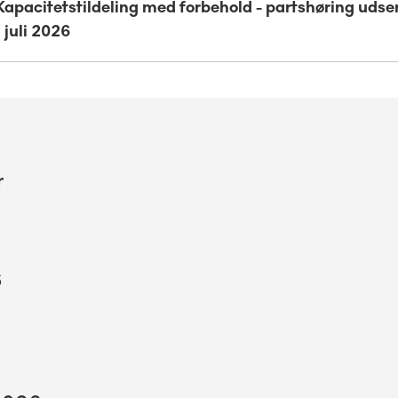
Kapacitetstildeling med forbehold - partshøring uds
 juli 2026
r
6