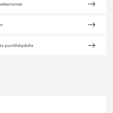
mekanismer
on
ks punktskydata