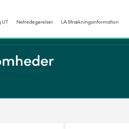
g UT
Netredegørelser
LA Strækningsinformation
somheder