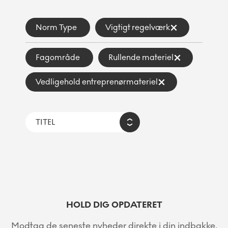
Norm Type
Vigtigt regelværk
Fagområde
Rullende materiel
Vedligehold entreprenørmateriel
HOLD DIG OPDATERET
Modtag de seneste nyheder direkte i din indbakke.