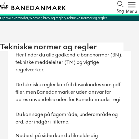
Søg
Menu
Hjem
Leverandør
Normer, krav og regler
Tekniske normer og regler
Tekniske normer og regler
Her finder du alle godkendte banenormer (BN),
tekniske meddelelser (TM) og vigtige
regelværker.
De tekniske regler kan frit downloades som pdf-
filer, men Banedanmark er uden ansvar for
deres anvendelse uden for Banedanmarks regi.
Du kan søge på fagområde, underområde og
ord, der indgår i titlerne.
Nederst på siden kan du tilmelde dig