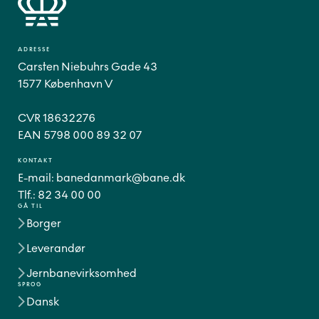
ADRESSE
Carsten Niebuhrs Gade 43
1577 København V
CVR 18632276
EAN 5798 000 89 32 07
KONTAKT
E-mail:
banedanmark@bane.dk
Tlf.:
82 34 00 00
GÅ TIL
Borger
Leverandør
Jernbanevirksomhed
SPROG
Dansk