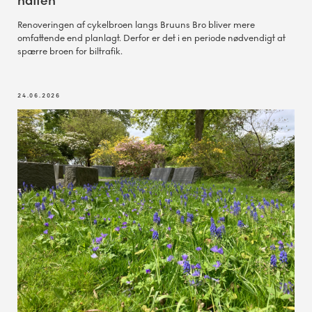
natten
Renoveringen af cykelbroen langs Bruuns Bro bliver mere
omfattende end planlagt. Derfor er det i en periode nødvendigt at
spærre broen for biltrafik.
24.06.2026