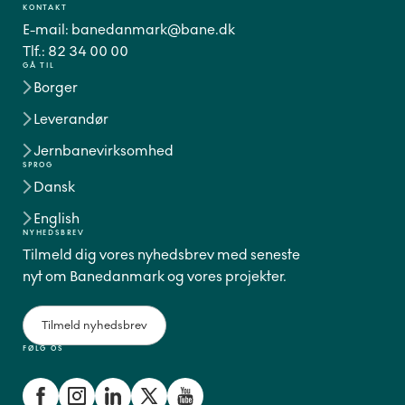
KONTAKT
E-mail:
banedanmark@bane.dk
Tlf.:
82 34 00 00
GÅ TIL
Borger
Leverandør
Jernbanevirksomhed
SPROG
Dansk
English
NYHEDSBREV
Tilmeld dig vores nyhedsbrev med seneste
nyt om Banedanmark og vores projekter.
Tilmeld nyhedsbrev
FØLG OS