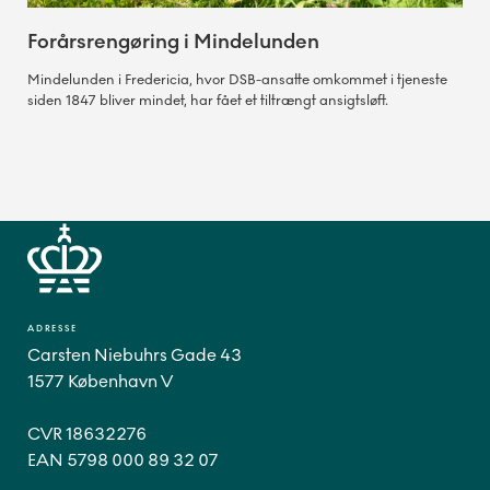
Forårsrengøring i Mindelunden
Mindelunden i Fredericia, hvor DSB-ansatte omkommet i tjeneste
siden 1847 bliver mindet, har fået et tiltrængt ansigtsløft.
ADRESSE
Carsten Niebuhrs Gade 43
1577 København V
CVR 18632276
EAN 5798 000 89 32 07