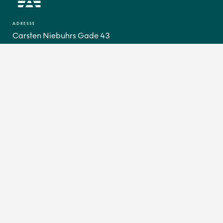
ADRESSE
Carsten Niebuhrs Gade 43
1577 København V
CVR 18632276
EAN 5798 000 89 32 07
KONTAKT
E-mail:
banedanmark@bane.dk
Tlf.:
82 34 00 00
GÅ TIL
Borger
Leverandør
Jernbanevirksomhed
SPROG
Dansk
English