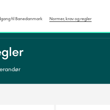
dgang til Banedanmark
Normer, krav og regler
egler
verandør