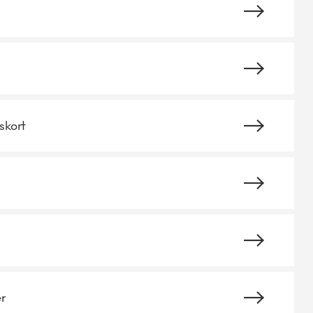
skort
r