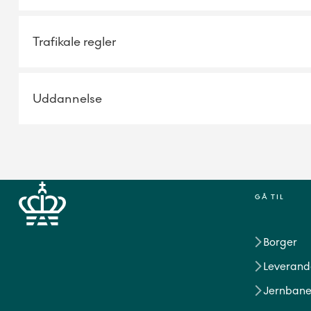
Trafikale regler
Uddannelse
GÅ TIL
Borger
Leverand
Jernbane