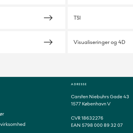
TSI
Visualiseringer og 4D
ADRESSE
Carsten Niebuhrs Gade 43
1577 København V
ør
CVR 18632276
virksomhed
EAN 5798 000 89 32 07