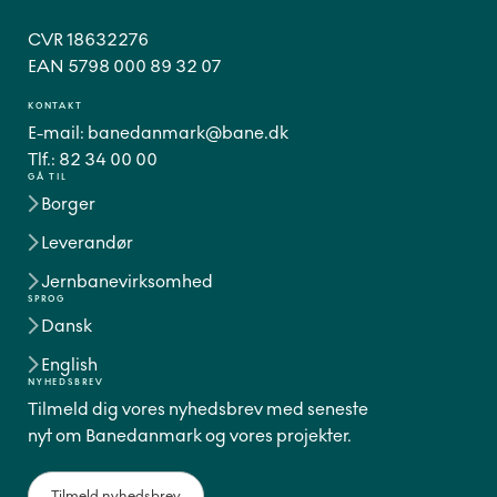
CVR 18632276
EAN 5798 000 89 32 07
KONTAKT
E-mail:
banedanmark@bane.dk
Tlf.:
82 34 00 00
GÅ TIL
Borger
Leverandør
Jernbanevirksomhed
SPROG
Dansk
English
NYHEDSBREV
Tilmeld dig vores nyhedsbrev med seneste
nyt om Banedanmark og vores projekter.
Tilmeld nyhedsbrev