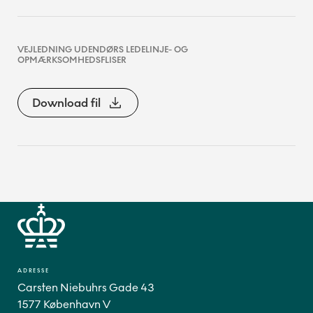
VEJLEDNING UDENDØRS LEDELINJE- OG
OPMÆRKSOMHEDSFLISER
Download fil
ADRESSE
Carsten Niebuhrs Gade 43
1577 København V