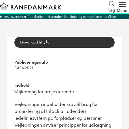
Søg
Menu
Hjem
Leverandør
Publikationer
Udendørs ledelinje- og opmærksomhedsfliser
Download fil
Publiceringsdato
30.06.2021
Indhold
Vejledning for projekterende.
Vejledningen indeholder krav til brug for
projektering af Intactila - udendørs
ledelinjesystem på forpladser og perroner.
Vejledningen anviser principper for udlægning