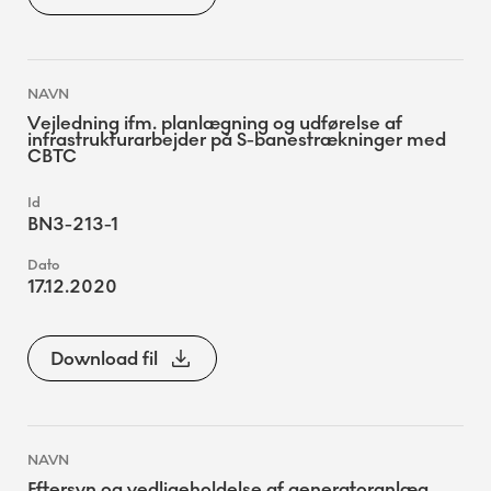
Vejledning ifm. planlægning og udførelse af
infrastrukturarbejder på S-banestrækninger med
CBTC
BN3-213-1
17.12.2020
Download fil
Eftersyn og vedligeholdelse af generatoranlæg