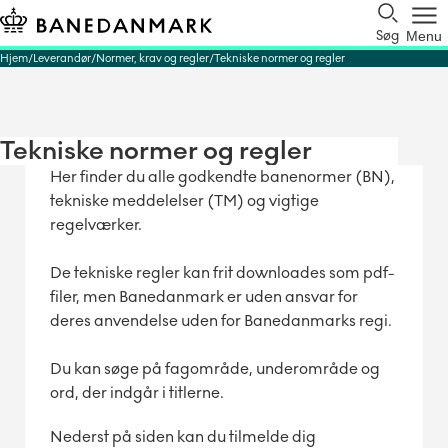
Søg
Menu
Hjem
Leverandør
Normer, krav og regler
Tekniske normer og regler
Tekniske normer og regler
Her finder du alle godkendte banenormer (BN),
tekniske meddelelser (TM) og vigtige
regelværker.
De tekniske regler kan frit downloades som pdf-
filer, men Banedanmark er uden ansvar for
deres anvendelse uden for Banedanmarks regi.
Du kan søge på fagområde, underområde og
ord, der indgår i titlerne.
Nederst på siden kan du tilmelde dig