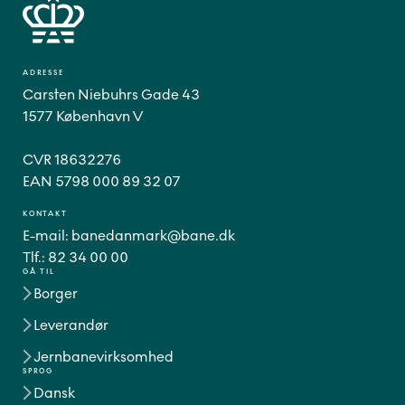
ADRESSE
Carsten Niebuhrs Gade 43
1577 København V
CVR 18632276
EAN 5798 000 89 32 07
KONTAKT
E-mail:
banedanmark@bane.dk
Tlf.:
82 34 00 00
GÅ TIL
Borger
Leverandør
Jernbanevirksomhed
SPROG
Dansk