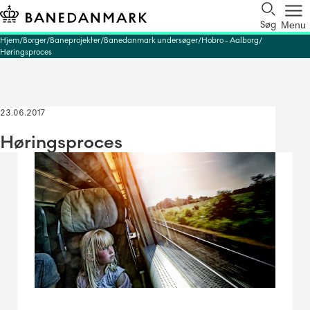
Søg
Menu
Hjem
Borger
Baneprojekter
Banedanmark undersøger
Hobro - Aalborg
Høringsproces
23.06.2017
Høringsproces