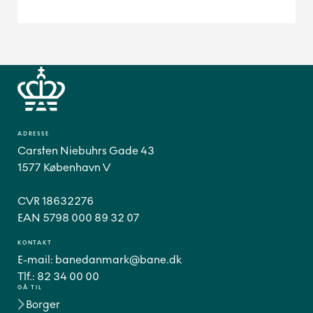
ADRESSE
Carsten Niebuhrs Gade 43
1577 København V
CVR 18632276
EAN 5798 000 89 32 07
KONTAKT
E-mail:
banedanmark@bane.dk
Tlf.:
82 34 00 00
GÅ TIL
Borger