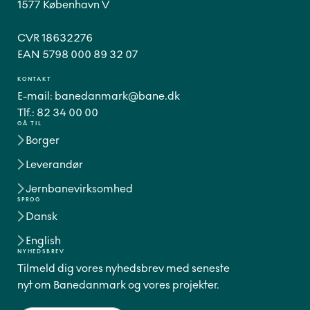
1577 København V
CVR 18632276
EAN 5798 000 89 32 07
KONTAKT
E-mail:
banedanmark@bane.dk
Tlf.:
82 34 00 00
GÅ TIL
Borger
Leverandør
Jernbanevirksomhed
SPROG
Dansk
English
NYHEDSBREV
Tilmeld dig vores nyhedsbrev med seneste
nyt om Banedanmark og vores projekter.