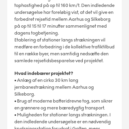
tophastighed på op til 160 km/t. Den indledende
undersøgelse har foreløbig vist, at det vil give en
forbedret rejsetid mellem Aarhus og Silkeborg
på op til 15 til 17 minutter sammenlignet med
dagens togbetjening.
Etablering af stationer langs strækningen vil
medføre en forbedring i de kollektive trafiktilbud
til en række byer, men samtidig nedsætte den
samlede rejsetidsbesparelse ved projektet.
Hvad indebærer projektet?
•
Anlæg af en cirka 30 km lang
jernbanestrækning mellem Aarhus og
Silkeborg.
•
Brug af moderne batteridrevne tog, som sikrer
en grønnere og mere bæredygtig transport.
•
Muligheden for stationer langs strækningen. I
den indledende undersøgelse er en nødvendig
krydsningsstation forudsat i Galten, mens