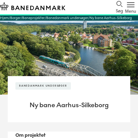
Søg
Menu
Hjem
Borger
Baneprojekter
Banedanmark undersøger
Ny bane Aarhus-Silkeborg
BANEDANMARK UNDERSØGER
Ny bane Aarhus-Silkeborg
Om projektet