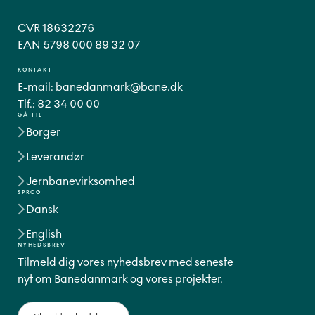
CVR 18632276
EAN 5798 000 89 32 07
KONTAKT
E-mail:
banedanmark@bane.dk
Tlf.:
82 34 00 00
GÅ TIL
Borger
Leverandør
Jernbanevirksomhed
SPROG
Dansk
English
NYHEDSBREV
Tilmeld dig vores nyhedsbrev med seneste
nyt om Banedanmark og vores projekter.