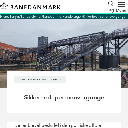
Søg
Menu
Hjem
Borger
Baneprojekter
Banedanmark undersøger
Sikkerhed i perronovergange
BANEDANMARK UNDERSØGER
Sikkerhed i perronovergange
Det er blevet besluttet i den politiske aftale