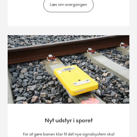
Læs om overgangen
Højbyvej (Højby) /
Fruens Bøge Station
13.-16. marts
Overkørsel åben i én vejbane.
Assensvej (Stenstrup Syd)
Nyt udstyr i sporet
27. marts-1. april
For at gøre banen klar til det nye signalsystem skal