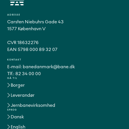
ADRESSE
Carsten Niebuhrs Gade 43
1577 København V
CVR 18632276
EAN 5798 000 89 32 07
KONTAKT
E-mail:
banedanmark@bane.dk
Tlf.:
82 34 00 00
GÅ TIL
Borger
Leverandør
Jernbanevirksomhed
SPROG
Dansk
English