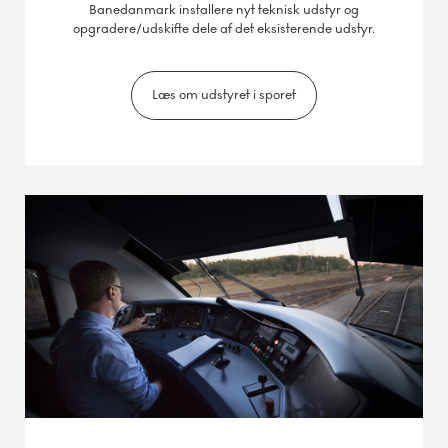
Banedanmark installere nyt teknisk udstyr og
Overkørsel totalspærret. Omkørsel
opgradere/udskifte dele af det eksisterende udstyr.
Læs om udstyret i sporet
Hedevej (Stenstrup Syd)
27. marts-1. april
Overkørsel totalspærret. Omkørsel
Skovalléen (Fruens Bøge)