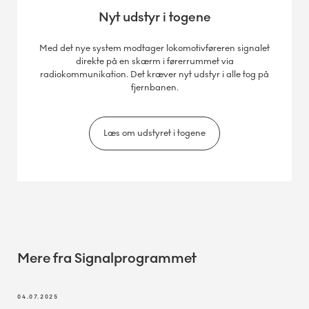
4.-8. maj
Nyt udstyr i togene
Med det nye system modtager lokomotivføreren signalet
Overkørsel totalspærret. Omkørsel.
direkte på en skærm i førerrummet via
radiokommunikation. Det kræver nyt udstyr i alle tog på
fjernbanen.
Læs om udstyret i togene
Energivej (Odense S)
22.-26. maj
Overkørsel totalspærret. Omkørsel
Mere fra Signalprogrammet
04.07.2025