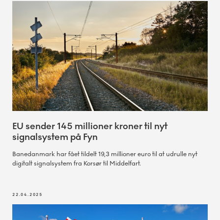
Lindvedvej (Lindved)
22.-26. maj
Overkørsel totalspærret. Omkørsel
EU sender 145 millioner kroner til nyt
signalsystem på Fyn
Valdemarsgade (Svendborg)
Banedanmark har fået tildelt 19,3 millioner euro til at udrulle nyt
digitalt signalsystem fra Korsør til Middelfart.
7.-10. august
22.04.2025