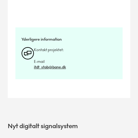
Odensevej (Hjallese)
Yderligere information
9.-13. februar
Kontakt projektet:
E-mail
itdt_stab@bane.dk
Overkørsel totalspærret. Omkørsel
Hjallesegade (Hjallese)
Nyt digitalt signalsystem