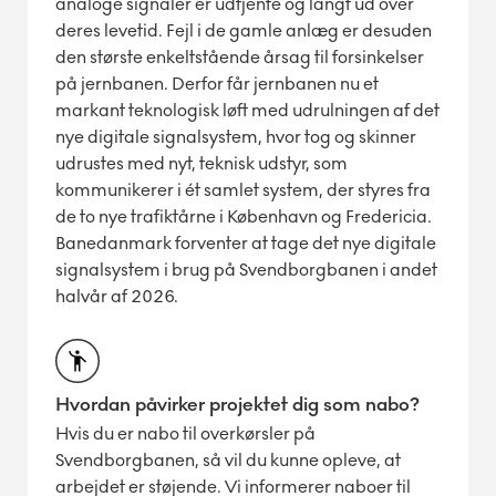
analoge signaler er udtjente og langt ud over
deres levetid. Fejl i de gamle anlæg er desuden
den største enkeltstående årsag til forsinkelser
på jernbanen. Derfor får jernbanen nu et
markant teknologisk løft med udrulningen af det
nye digitale signalsystem, hvor tog og skinner
udrustes med nyt, teknisk udstyr, som
kommunikerer i ét samlet system, der styres fra
de to nye trafiktårne i København og Fredericia.
Banedanmark forventer at tage det nye digitale
signalsystem i brug på Svendborgbanen i andet
halvår af 2026.
Hvordan påvirker projektet dig som nabo?
Hvis du er nabo til overkørsler på
Svendborgbanen, så vil du kunne opleve, at
arbejdet er støjende. Vi informerer naboer til