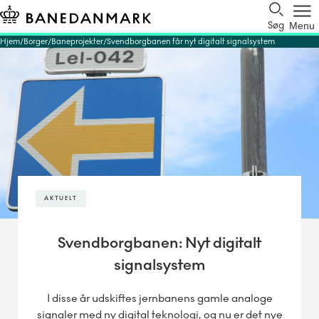
Søg
Menu
Hjem
Borger
Baneprojekter
Svendborgbanen får nyt digitalt signalsystem
AKTUELT
Svendborgbanen: Nyt digitalt
signalsystem
I disse år udskiftes jernbanens gamle analoge
signaler med ny digital teknologi, og nu er det nye