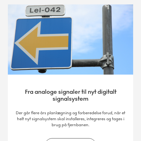
9.-13. februar
Overkørsel totalspærret. Omkørsel
Overvejen (Årslev)
Fra analoge signaler til nyt digitalt
9.-13. februar
signalsystem
Der går flere års planlægning og forberedelse forud, når et
helt nyt signalsystem skal installeres, integreres og tages i
Overkørsel totalspærret. Omkørsel
brug på fjernbanen.