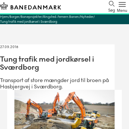
Søg
Menu
Hjem
Borger
Baneprojekter
Ringsted-Femern Banen
Nyheder
Tung trafik med jordkørsel i Sværdborg
27.09.2018
Tung trafik med jordkørsel i
Sværdborg
Transport af store mængder jord til broen på
Hasbjergvej i Sværdborg.