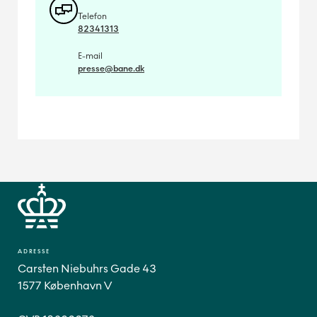
Telefon
82341313
E-mail
presse@bane.dk
ADRESSE
Carsten Niebuhrs Gade 43
1577 København V