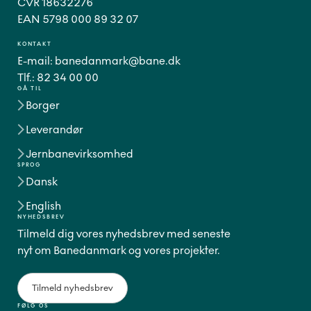
CVR 18632276
EAN 5798 000 89 32 07
KONTAKT
E-mail:
banedanmark@bane.dk
Tlf.:
82 34 00 00
GÅ TIL
Borger
Leverandør
Jernbanevirksomhed
SPROG
Dansk
English
NYHEDSBREV
Tilmeld dig vores nyhedsbrev med seneste
nyt om Banedanmark og vores projekter.
Tilmeld nyhedsbrev
FØLG OS