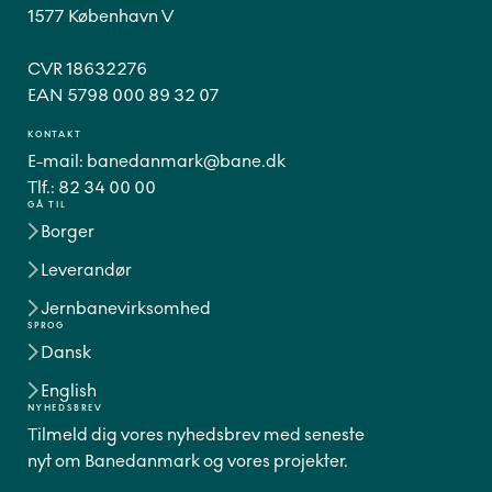
1577 København V
CVR 18632276
EAN 5798 000 89 32 07
KONTAKT
E-mail:
banedanmark@bane.dk
Tlf.:
82 34 00 00
GÅ TIL
Borger
Leverandør
Jernbanevirksomhed
SPROG
Dansk
English
NYHEDSBREV
Tilmeld dig vores nyhedsbrev med seneste
nyt om Banedanmark og vores projekter.