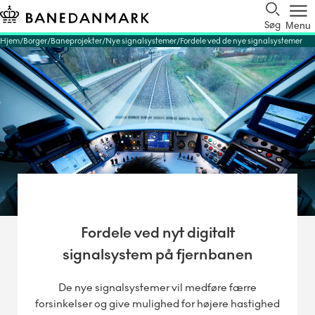
Søg
Menu
Hjem
Borger
Baneprojekter
Nye signalsystemer
Fordele ved de nye signalsystemer
Fordele ved nyt digitalt
signalsystem på fjernbanen
De nye signalsystemer vil medføre færre
forsinkelser og give mulighed for højere hastighed