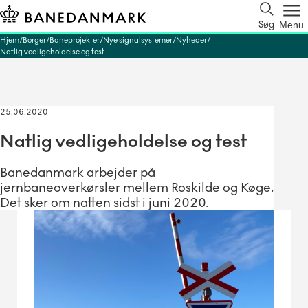
Søg
Menu
Hjem
Borger
Baneprojekter
Nye signalsystemer
Nyheder
Natlig vedligeholdelse og test
25.06.2020
Natlig vedligeholdelse og test
Banedanmark arbejder på
jernbaneoverkørsler mellem Roskilde og Køge.
Det sker om natten sidst i juni 2020.