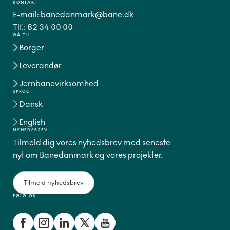
KONTAKT
E-mail:
banedanmark@bane.dk
Tlf.:
82 34 00 00
GÅ TIL
Borger
Leverandør
Jernbanevirksomhed
SPROG
Dansk
English
NYHEDSBREV
Tilmeld dig vores nyhedsbrev med seneste
nyt om Banedanmark og vores projekter.
Tilmeld nyhedsbrev
FØLG OS