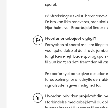
sporet.
På strækningen skal 10 broer renove
En bro kan ikke renoveres, men skal e
Hjortholmsvej. Broarbejdet finder s
Hvorfor er arbejdet vigtigt?
Fornyelsen af sporet mellem Ringste
vedligeholdelse af den travle jernba
langt færre fejl i både spor og sporsk
til 200 km/t, så det i fremtiden vil
En sporfornyet bane giver desuden øg
forudsætning for at udnytte den ful
signalsystem giver mulighed for.
Hvordan påvirker projektet din h
I forbindelse med arbejdet vil du ople
byggepladser. Vi kommer til at arbej