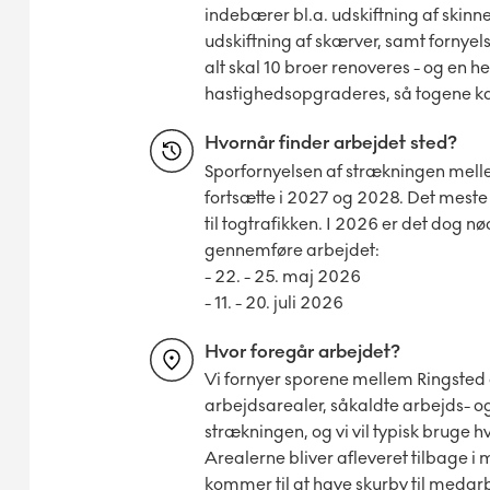
indebærer bl.a. udskiftning af skinne
udskiftning af skærver, samt fornye
alt skal 10 broer renoveres - og en h
hastighedsopgraderes, så togene kan
Hvornår finder arbejdet sted?
Sporfornyelsen af strækningen melle
fortsætte i 2027 og 2028. Det meste
til togtrafikken. I 2026 er det dog n
gennemføre arbejdet:
- 22. - 25. maj 2026
- 11. - 20. juli 2026
Hvor foregår arbejdet?
Vi fornyer sporene mellem Ringsted o
arbejdsarealer, såkaldte arbejds- o
strækningen, og vi vil typisk bruge h
Arealerne bliver afleveret tilbage 
kommer til at have skurby til medarbe