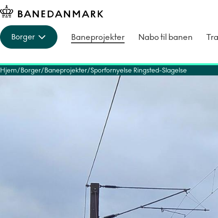
Baneprojekter
Nabo til banen
Tra
Borger
Hjem
Borger
Baneprojekter
Sporfornyelse Ringsted-Slagelse