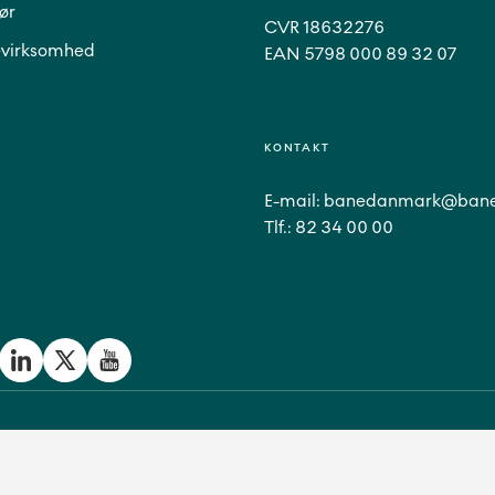
ør
CVR 18632276
virksomhed
EAN 5798 000 89 32 07
KONTAKT
E-mail:
banedanmark@bane
Tlf.:
82 34 00 00
Persondatapolitik
Cookies & Apps
Tilgængelighedserklæring