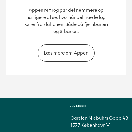
Appen MitTog gør det nemmere og
hurtigere at se, hvornår det næste tog
kører fra stationen. Både på fjernbanen
og S-banen.
Læs mere om Appen
ADRESSE
Carsten Niebuhrs Gade 43
1577 København V