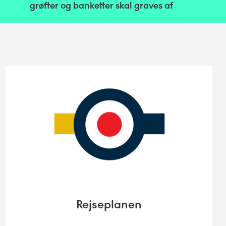
grøfter og banketter skal graves af
Rejseplanen