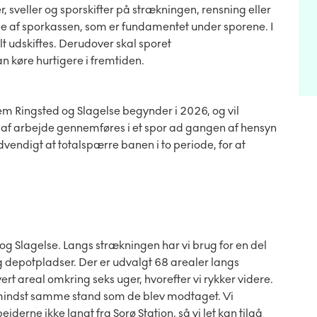
r, sveller og sporskifter på strækningen, rensning eller
lse af sporkassen, som er fundamentet under sporene. I
elt udskiftes. Derudover skal sporet
 køre hurtigere i fremtiden.
m Ringsted og Slagelse begynder i 2026, og vil
 af arbejde gennemføres i et spor ad gangen af hensyn
ødvendigt at totalspærre banen i to periode, for at
g Slagelse. Langs strækningen har vi brug for en del
g depotpladser. Der er udvalgt 68 arealer langs
vert areal omkring seks uger, hvorefter vi rykker videre.
i mindst samme stand som de blev modtaget. Vi
jderne ikke langt fra Sorø Station, så vi let kan tilgå