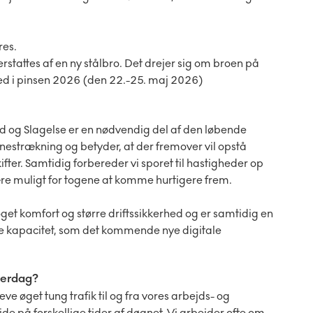
res.
rstattes af en ny stålbro. Det drejer sig om broen på
ted i pinsen 2026 (den 22.-25. maj 2026)
d og Slagelse er en nødvendig del af den løbende
nestrækning og betyder, at der fremover vil opstå
ifter. Samtidig forbereder vi sporet til hastigheder op
 være muligt for togene at komme hurtigere frem.
et komfort og større driftssikkerhed og er samtidig en
de kapacitet, som det kommende nye digitale
verdag?
ve øget tung trafik til og fra vores arbejds- og
de på forskellige tider af døgnet. Vi arbejder ofte om