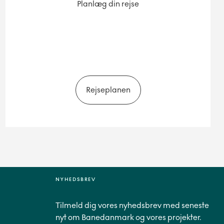
Planlæg din rejse
Rejseplanen
NYHEDSBREV
Tilmeld dig vores nyhedsbrev med seneste
nyt om Banedanmark og vores projekter.