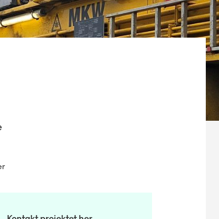
e
er
Kontakt projektet her