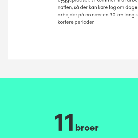
natten, så der kan køre tog om dagen,
arbejder på en næsten 30 km lang str
kortere perioder.
11
broer