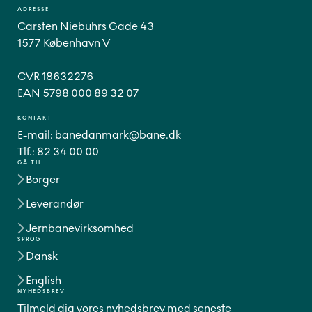
ADRESSE
Carsten Niebuhrs Gade 43
1577 København V
CVR 18632276
EAN 5798 000 89 32 07
KONTAKT
E-mail:
banedanmark@bane.dk
Tlf.:
82 34 00 00
GÅ TIL
Borger
Leverandør
Jernbanevirksomhed
SPROG
Dansk
English
NYHEDSBREV
Tilmeld dig vores nyhedsbrev med seneste