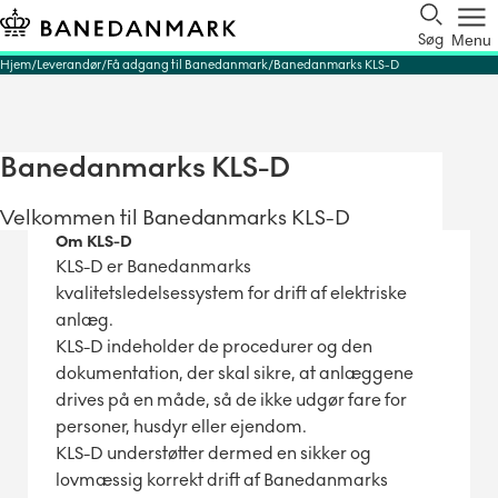
Søg
Menu
Hjem
Leverandør
Få adgang til Banedanmark
Banedanmarks KLS-D
Banedanmarks KLS-D
Velkommen til Banedanmarks KLS-D
Om KLS-D
KLS-D er Banedanmarks
kvalitetsledelsessystem for drift af elektriske
anlæg.
KLS-D indeholder de procedurer og den
dokumentation, der skal sikre, at anlæggene
drives på en måde, så de ikke udgør fare for
personer, husdyr eller ejendom.
KLS-D understøtter dermed en sikker og
lovmæssig korrekt drift af Banedanmarks