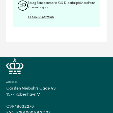
Besøg Banedanmarks KLS-D-portal på SharePoint.
Kræver adgang.
Til KLS-D-portalen
ADRESSE
Carsten Niebuhrs Gade 43
1577 København V
CVR 18632276
EAN 5798 000 89 32 07