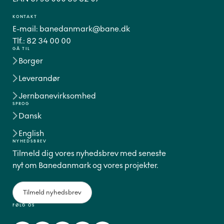
KONTAKT
E-mail:
banedanmark@bane.dk
Tlf.:
82 34 00 00
GÅ TIL
Borger
Leverandør
Jernbanevirksomhed
SPROG
Dansk
English
NYHEDSBREV
Tilmeld dig vores nyhedsbrev med seneste
nyt om Banedanmark og vores projekter.
Tilmeld nyhedsbrev
FØLG OS