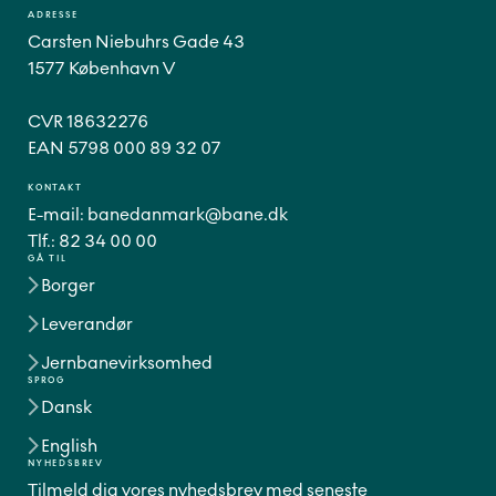
ADRESSE
Carsten Niebuhrs Gade 43
1577 København V
CVR 18632276
EAN 5798 000 89 32 07
KONTAKT
E-mail:
banedanmark@bane.dk
Tlf.:
82 34 00 00
GÅ TIL
Borger
Leverandør
Jernbanevirksomhed
SPROG
Dansk
English
NYHEDSBREV
Tilmeld dig vores nyhedsbrev med seneste