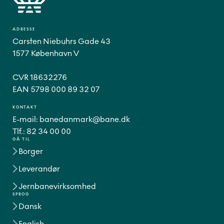
ADRESSE
Carsten Niebuhrs Gade 43
1577 København V
CVR 18632276
EAN 5798 000 89 32 07
KONTAKT
E-mail:
banedanmark@bane.dk
Tlf.:
82 34 00 00
GÅ TIL
Borger
Leverandør
Jernbanevirksomhed
SPROG
Dansk
English