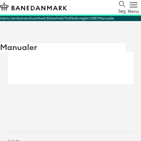
Søg
Menu
Hjem
Jernbanevirksomhed
Sikkerhed
Trafikale regler
ORF
Manualer
Manualer