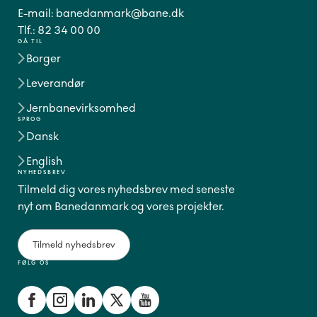
E-mail:
banedanmark@bane.dk
Tlf.:
82 34 00 00
GÅ TIL
Borger
Leverandør
Jernbanevirksomhed
SPROG
Dansk
English
NYHEDSBREV
Tilmeld dig vores nyhedsbrev med seneste
nyt om Banedanmark og vores projekter.
Tilmeld nyhedsbrev
FØLG OS