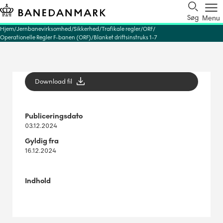
Søg
Menu
Hjem
Jernbanevirksomhed
Sikkerhed
Trafikale regler
ORF
Operationelle Regler F-banen (ORF)
Blanket driftsinstruks 1-7
Download fil
Publiceringsdato
03.12.2024
Gyldig fra
16.12.2024
Indhold